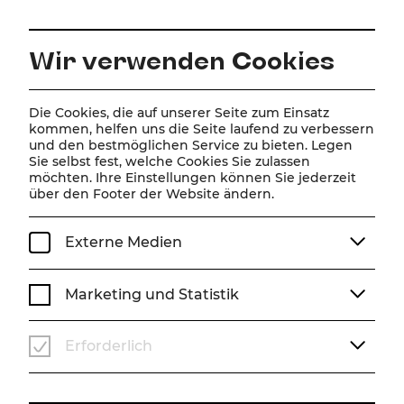
DE
Wir verwenden Cookies
Home
Spielplan
Kalender
Die Cookies, die auf unserer Seite zum Einsatz
Club-Nacht an der Bühne Baden
kommen, helfen uns die Seite laufend zu verbessern
und den bestmöglichen Service zu bieten. Legen
Sie selbst fest, welche Cookies Sie zulassen
möchten. Ihre Einstellungen können Sie jederzeit
Club-Nacht an der
über den Footer der Website ändern.
Bühne Baden
Externe Medien
DJ WAZZ
Sa, 14. März
2026
22:30 Uhr
Marketing und Statistik
SPECIAL
MAX-REINHARDT-FOYER
Erforderlich
Vergangene Veranstaltung