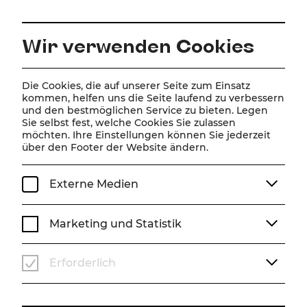
DE
Wir verwenden Cookies
Home
Besuch
Barrierefreiheit
Die Cookies, die auf unserer Seite zum Einsatz
kommen, helfen uns die Seite laufend zu verbessern
Barrierefreiheit
und den bestmöglichen Service zu bieten. Legen
Sie selbst fest, welche Cookies Sie zulassen
möchten. Ihre Einstellungen können Sie jederzeit
Barrierefreien Kulturgenuss zu ermöglichen, ist
über den Footer der Website ändern.
uns sehr wichtig. Aufgrund der
denkmalgeschützten Spielstätten ist es leider
Externe Medien
nicht für alle Bereiche durchgängig möglich.
Hier finden Sie diesbezüglich alle Informationen.
Marketing und Statistik
Barrierefrei im Stadttheater
Baden
Erforderlich
Zugang