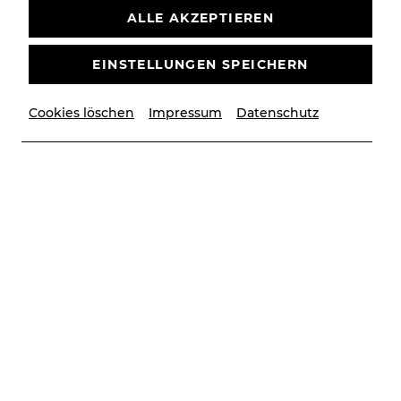
ALLE AKZEPTIEREN
Barrierefreier Bereich
EINSTELLUNGEN SPEICHERN
Sanitäranlagen
Cookies löschen
Impressum
Datenschutz
Kassen- & Buffetbereich
Barrierefrei Hören
Plätze für Menschen mit Behinderung
im Stadttheater