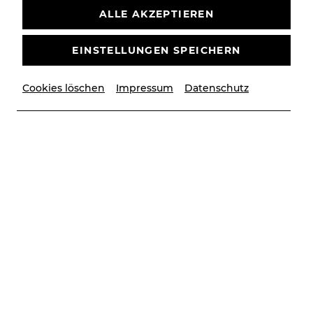
ALLE AKZEPTIEREN
TEL: +43 2252 22522
EINSTELLUNGEN SPEICHERN
E-MAIL KARTENBÜRO
Cookies löschen
Impressum
Datenschutz
Adresse:
Ecke Theaterplatz / Kaiser-Franz-Ring
2500 Baden
Öffnungszeiten:
Dienstag bis Freitag 10:00–13:00 Uhr und 14:00–
18:00 Uhr
Samstag 10:00–13:00 Uhr
Ausgenommen Feiertage, Karfreitag, Karsamstag
sowie 15.11., 24.12., 31.12.