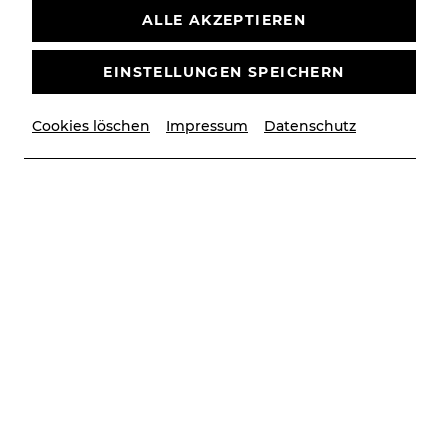
ALLE AKZEPTIEREN
Die Niederösterreich Kulturwirtschaft (NOEKU), zu
der Bühne Baden gehört, hat außerdem
EINSTELLUNGEN SPEICHERN
fortlaufend Interesse an aussagekräftigen und
interessanten
Initiativbewerbungen.
Cookies löschen
Impressum
Datenschutz
Bühnentechniker:in (m/w/d)
Studienleitung mit
Dirigierverpflichtung (m/w/d)
Betreuung von Kinderdarsteller:innen