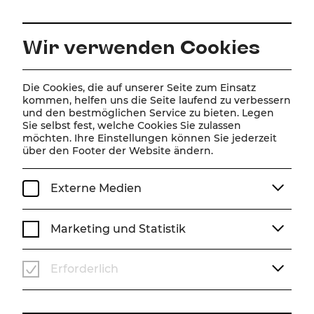
DE
Wir verwenden Cookies
Home
Über Uns
Jobs
Die Cookies, die auf unserer Seite zum Einsatz
kommen, helfen uns die Seite laufend zu verbessern
Jobs
und den bestmöglichen Service zu bieten. Legen
Sie selbst fest, welche Cookies Sie zulassen
möchten. Ihre Einstellungen können Sie jederzeit
über den Footer der Website ändern.
Externe Medien
Marketing und Statistik
Erforderlich
Hier finden Sie die jeweils aktuell
ausgeschriebenen Stellen.
Wir freuen uns über Ihre Bewerbung!