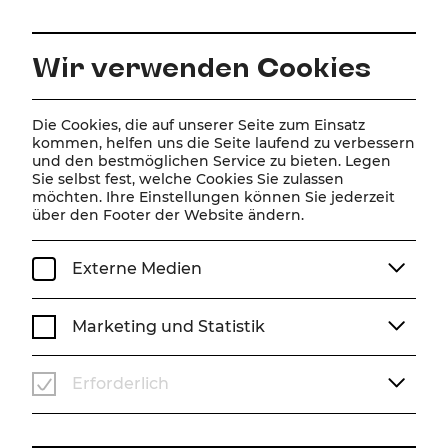
DE
Wir verwenden Cookies
Home
Online Magazin
Die Cookies, die auf unserer Seite zum Einsatz
kommen, helfen uns die Seite laufend zu verbessern
Online Magazin
und den bestmöglichen Service zu bieten. Legen
Sie selbst fest, welche Cookies Sie zulassen
möchten. Ihre Einstellungen können Sie jederzeit
über den Footer der Website ändern.
ALLE
INTRO
SPIELZEIT
PRESSESTIMMEN
INTERVIEW
SZENE
ALLE #THEMEN
Externe Medien
Marketing und Statistik
Erforderlich