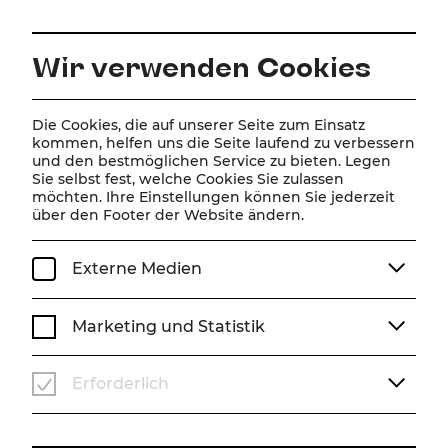
DE
Wir verwenden Cookies
Home
Online Magazin
Die Cookies, die auf unserer Seite zum Einsatz
kommen, helfen uns die Seite laufend zu verbessern
Online Magazin
und den bestmöglichen Service zu bieten. Legen
Sie selbst fest, welche Cookies Sie zulassen
möchten. Ihre Einstellungen können Sie jederzeit
über den Footer der Website ändern.
ALLE
INTRO
SPIELZEIT
PRESSESTIMMEN
INTERVIEW
SZENE
ALLE #THEMEN
Externe Medien
Marketing und Statistik
Erforderlich