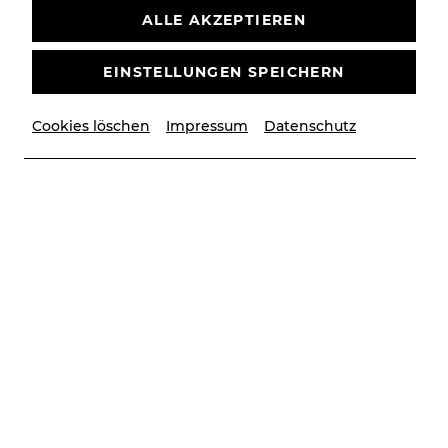
ALLE AKZEPTIEREN
EINSTELLUNGEN SPEICHERN
Cookies löschen
Impressum
Datenschutz
© Christian Husar
Auszeichnungen
Ein starker Zug
AUSZEICHNUNGEN
SPIELZEIT 24/25