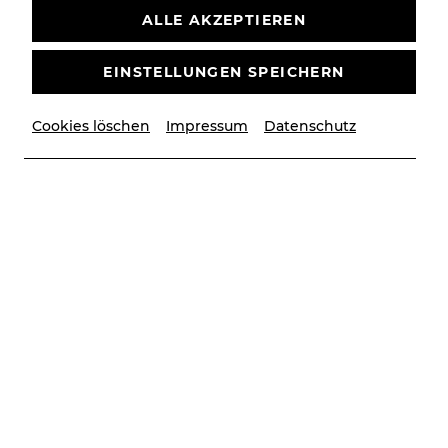
ALLE AKZEPTIEREN
EINSTELLUNGEN SPEICHERN
Cookies löschen
Impressum
Datenschutz
© Christian Husar
Auszeichnungen
Ein starker Zug
AUSZEICHNUNGEN
SPIELZEIT 24/25