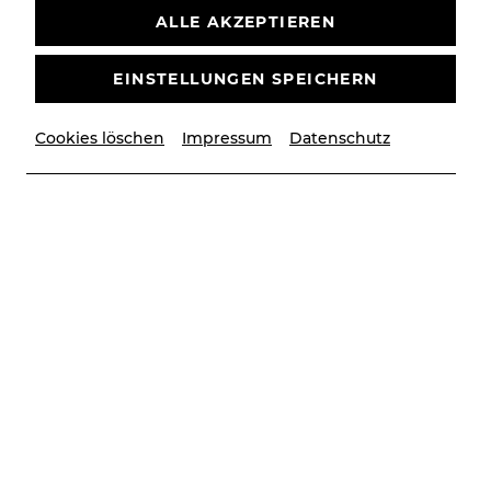
ALLE AKZEPTIEREN
EINSTELLUNGEN SPEICHERN
Cookies löschen
Impressum
Datenschutz
© Lalo Jodlbauer/Bühne Baden
Szenenfotos
Tootsie
TOOTSIE
SZENENFOTOS
SPIELZEIT 26/27