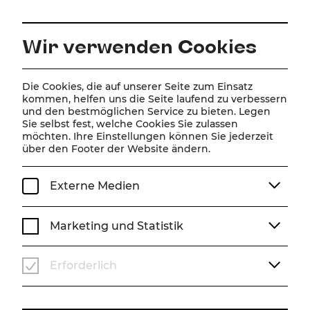
DE
Wir verwenden Cookies
Home
Online Magazin
Bewegungen erzählen Geschichten
Die Cookies, die auf unserer Seite zum Einsatz
kommen, helfen uns die Seite laufend zu verbessern
Interview
und den bestmöglichen Service zu bieten. Legen
Sie selbst fest, welche Cookies Sie zulassen
Bewegungen erzählen
möchten. Ihre Einstellungen können Sie jederzeit
über den Footer der Website ändern.
Geschichten
Ein Gespräch mit Francesc Abós
Externe Medien
SPIELZEIT 25/26
INTERVIEW
Marketing und Statistik
Erforderlich