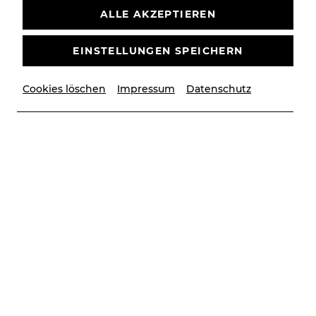
ALLE AKZEPTIEREN
EINSTELLUNGEN SPEICHERN
Cookies löschen
Impressum
Datenschutz
© Christian Husar
Im Interview spricht Francesc
Abós, der Leiter des
Tanzensembles der Bühne
Baden, über seine Leidenschaft
für Bewegung, die Rolle des
Tanzes im Musiktheater und
darüber, warum er von strikten