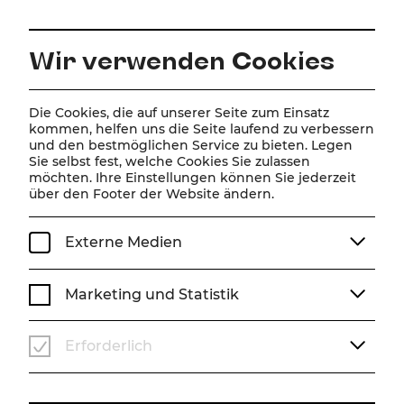
DE
Wir verwenden Cookies
Home
Online Magazin
The Sound of Music
Die Cookies, die auf unserer Seite zum Einsatz
kommen, helfen uns die Seite laufend zu verbessern
Szenenfotos
und den bestmöglichen Service zu bieten. Legen
Sie selbst fest, welche Cookies Sie zulassen
The Sound of Music
möchten. Ihre Einstellungen können Sie jederzeit
über den Footer der Website ändern.
Szenenfotos von Andreas Gergens Inszenierung
SPIELZEIT 25/26
SZENENFOTOS
THE SOUND OF MUSIC
Externe Medien
Marketing und Statistik
Erforderlich