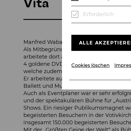
Vita
Erforderlich
Manfred Waba ist einer der renommierte
ALLE AKZEPTIER
Als Mitbegründer der Opernfestspiele St.
arbeitete dort ausserdem als Produktionsl
4 goldene DVDs für AIDA, 2004, CARMEN
Cookies löschen
Impre
welche zudem mit Platin ausgezeichnet
Er arbeitete auch als Bühnen- und Kostüm
Ballett und Musical im In- und Ausland.
Auch als Eventplaner war er sehr erfolg
und der spektakulären Bühne für „Austri
Shows. Ein riesiger Publikumsmagnet war
begeisterten Besuchern in der Votivkirc
insgesamt 150.000 begeisterten Besucher
Mit der „Größten Geige der Welt“ als Bü