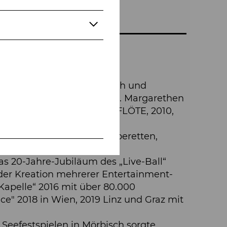
ater in Österreich.
 Bühnenbilder verantwortlich und
elt für seine Arbeiten in St. Margarethen
d Ausstattung der ZAUBERFLÖTE, 2010,
 eine Vielzahl an Opern, Operetten,
as 20-Jahre-Jubiläum des „Live-Ball“
 der Kreation mehrerer Entertainment-
Kapelle“ 2016 mit über 80.000
ce" 2018 in Wien, 2019 Linz und Graz mit
Seefestspielen in Mörbisch sorgte