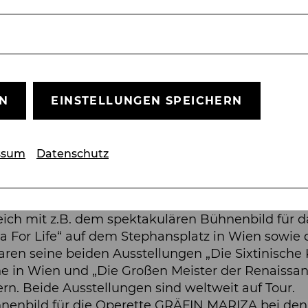
sten und erfahrensten Bühnenbildner für Musikthe
EN
EINSTELLUNGEN SPEICHERN
 Margarethen 1996, zeichnete er bis 2014 für alle
eiter, Regisseur und künstlerischer Leiter. Er erhi
, 2005, Nabucco, 2007 sowie für seine Regie un
ssum
Datenschutz
 wurde.
bildner, Regisseur, Light- u. Effekt-Designer für
reich mit z.B. dem spektakulären Bühnenbild für d
a For Life“ auf dem Stephansplatz in Wien sowie
en seine beiden Ausstellungen „Die Sixtinische 
he in Wien und „Die Großen Meister der Renaissan
n. Beide Ausstellungen sind weltweit auf Tour.
hnenbild für die Operette GRÄFIN MARIZA bei den 