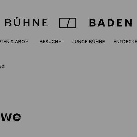
JUNGE BÜHNE
TEN & ABO
BESUCH
ENTDECK
we
twe