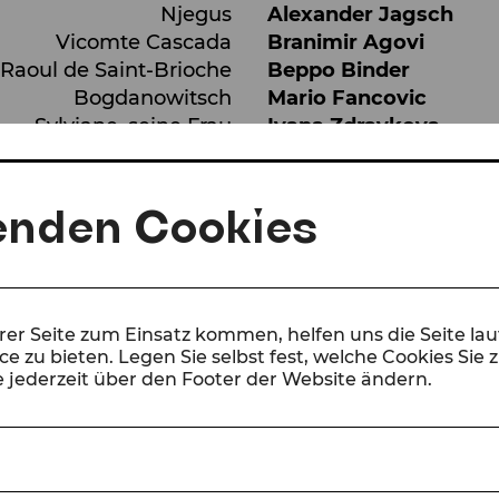
Njegus
Alexander Jagsch
Vicomte Cascada
Branimir Agovi
Raoul de Saint-Brioche
Beppo Binder
Bogdanowitsch
Mario Fancovic
Sylviane, seine Frau
Ivana Zdravkova
Kromow
Ardeshir Babak
Olga, seine Frau
Emily Nathan
Pritschitsch
Vladislav Ivanov
enden Cookies
Praskowia, seine Frau
Erin Marks
mit
Orchester, Chor und 
erer Seite zum Einsatz kommen, helfen uns die Seite la
e zu bieten. Legen Sie selbst fest, welche Cookies Sie 
 jederzeit über den Footer der Website ändern.