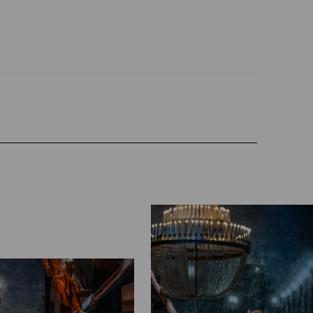
 Anders in Baden (…). Da trifft
 glaciert mit musikalischem Schmelz.
an Mayer gesanglich ihre Scharmützel