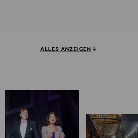
schieht heute bei Operetten-Aufführungen selten.
schen Charme, garniert mit einer Prise Tiefgang,
ALLES ANZEIGEN
 Die Funken sprühen, wenn Nina Bezu und Maximili
ammt hübsch anzuschauen.