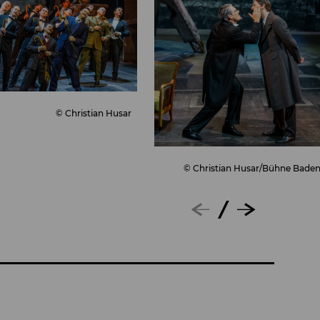
t.
© Christian Husar
den Orchester der Bühne Baden (…)
n flüstern lässt.
© Christian Husar/Bühne Bade