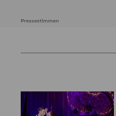
Pressestimmen
Dass auf der Bühne der Schmäh rennt, ge
gediegener britischer Humor auf wieneri
Susanne Zobl, Kurier
Lustige Witwe ist (ein) Volltreffer (…)
austragen!
Judith Jandrinitsch, NÖN
"Die lustige Witwe" in Baden ist verd
Stefan Ender, Der Standard