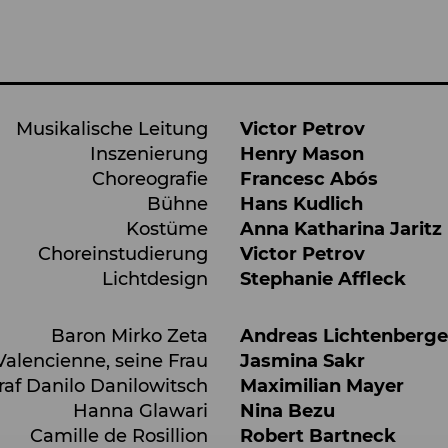
Musikalische Leitung
Victor Petrov
Inszenierung
Henry Mason
Choreografie
Francesc Abós
Bühne
Hans Kudlich
Kostüme
Anna Katharina Jaritz
Choreinstudierung
Victor Petrov
Lichtdesign
Stephanie Affleck
Baron Mirko Zeta
Andreas Lichtenberge
Valencienne, seine Frau
Jasmina Sakr
raf Danilo Danilowitsch
Maximilian Mayer
Hanna Glawari
Nina Bezu
Camille de Rosillion
Robert Bartneck