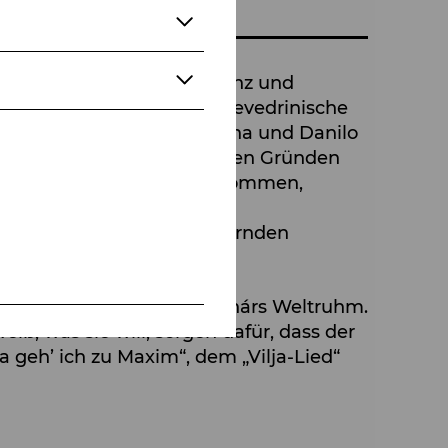
t nur wegen ihrer Intelligenz und
re Millionen für die pontevedrinische
 Danilo Danilowitsch. Hanna und Danilo
 aus familiär hierarchischen Gründen
o möchte nicht in den Ruf kommen,
n den Fortgang der schillernden
kt und begründet Franz Lehárs Weltruhm.
ß, was sie will, sorgen dafür, dass der
geh’ ich zu Maxim“, dem „Vilja-Lied“