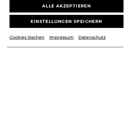
ALLE AKZEPTIEREN
EINSTELLUNGEN SPEICHERN
© Privat
Cookies löschen
Impressum
Datenschutz
Vita
Der Wiener Buffo- und Charaktertenor studierte
am Konservatorium der Stadt Wien. Weiters schloss
er an der Univ. Wien als “Master of Advanced
Studies“ in Kulturmanagement ab. Nach
Engagements am Raimundtheater, Volkstheater,
Theater der Jugend, Landestheater Salzburg und
Theater St. Pölten spielte er an den Vereinigten
Bühnen Wien in DIE SCHÖNE UND DAS BIEST und