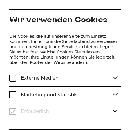
DE
Wir verwenden Cookies
Home
Spielplan
Kalender
South Pacific
Die Cookies, die auf unserer Seite zum Einsatz
kommen, helfen uns die Seite laufend zu verbessern
und den bestmöglichen Service zu bieten. Legen
Sie selbst fest, welche Cookies Sie zulassen
South Pacific
möchten. Ihre Einstellungen können Sie jederzeit
über den Footer der Website ändern.
Einführungsgespräch
So, 19. Januar
2025
10:30 Uhr
Externe Medien
SPECIAL
MAX-REINHARDT-FOYER
Marketing und Statistik
Vergangene Veranstaltung
Erforderlich