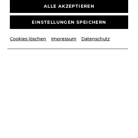
exklusiven Vorteilen.
ALLE AKZEPTIEREN
EINSTELLUNGEN SPEICHERN
Cookies löschen
Impressum
Datenschutz
Ihre Daten werden zu Werbezwecken von den
Betrieben der Unternehmensgruppe der
NÖ
Kulturwirtschaft GesmbH
verwendet. Diese Einwilligung
kann jederzeit per E-Mail an