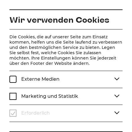
DE
Wir verwenden Cookies
Home
Newsletter
Die Cookies, die auf unserer Seite zum Einsatz
kommen, helfen uns die Seite laufend zu verbessern
Newsletter
und den bestmöglichen Service zu bieten. Legen
Sie selbst fest, welche Cookies Sie zulassen
möchten. Ihre Einstellungen können Sie jederzeit
Sollte Ihnen hier kein Anmeldeformular angezeigt
über den Footer der Website ändern.
werden, liegt es an einer fehlerhaften Darstellung
von Firefox. Wir bitten Sie, in einen anderen
Externe Medien
Browser zu wechseln.
Marketing und Statistik
Anmeldung
Erforderlich
Erhalten Sie immer die aktuellsten Nachrichten der
Bühne Baden und kommen Sie in den Genuss von