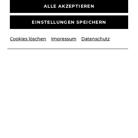
ALLE AKZEPTIEREN
EINSTELLUNGEN SPEICHERN
Cookies löschen
Impressum
Datenschutz
© Christian Husar
Pressestimmen
Die Comedian Harmonists
PRESSESTIMMEN
DIE COMEDIAN HARMONISTS
SPIELZEIT 26/27