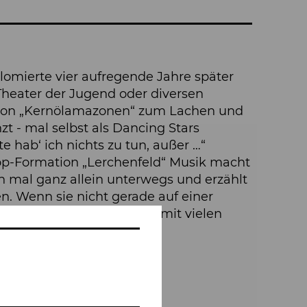
omierte vier aufregende Jahre später
 Theater der Jugend oder diversen
ation „Kernölamazonen“ zum Lachen und
t - mal selbst als Dancing Stars
e hab‘ ich nichts zu tun, außer …“
pop-Formation „Lerchenfeld“ Musik macht
h mal ganz allein unterwegs und erzählt
n. Wenn sie nicht gerade auf einer
r „Tafelrunde“ oder quizzt mit vielen