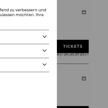
ufend zu verbessern und
zulassen möchten. Ihre
TICKETS
€
76
|
69
|
61
|
54
|
45
|
37
|
23
|
10