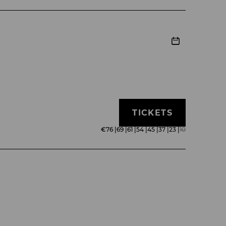
TICKETS
€
76
|
69
|
61
|
54
|
45
|
37
|
23
|
10