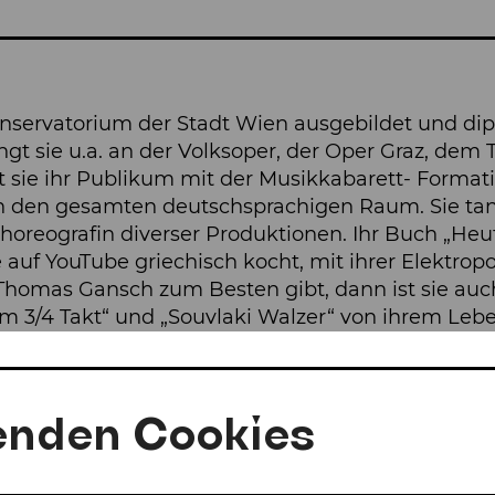
nservatorium der Stadt Wien ausgebildet und dipl
gt sie u.a. an der Volksoper, der Oper Graz, dem
gt sie ihr Publikum mit der Musikkabarett- Form
ch den gesamten deutschsprachigen Raum. Sie tanz
Choreografin diverser Produktionen. Ihr Buch „Heut
 auf YouTube griechisch kocht, mit ihrer Elektro
Thomas Gansch zum Besten gibt, dann ist sie auc
im 3/4 Takt“ und „Souvlaki Walzer“ von ihrem Lebe
ffe in „Was gibt es Neues“, spitzt ihre Zunge bei de
ung „Smart 10“.
enden Cookies