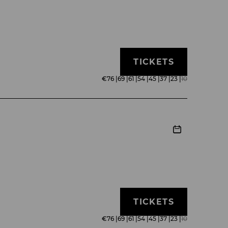
TICKETS
€
76
|
69
|
61
|
54
|
45
|
37
|
23
|
10
TICKETS
€
76
|
69
|
61
|
54
|
45
|
37
|
23
|
10