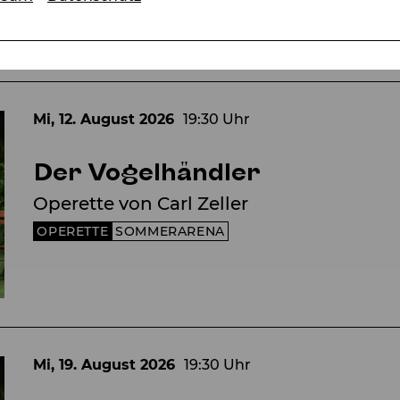
Mi, 12. August
2026
19:30 Uhr
Der Vogelhändler
Operette von Carl Zeller
OPERETTE
SOMMERARENA
Mi, 19. August
2026
19:30 Uhr