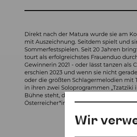
Direkt nach der Matura wurde sie am Ko
mit Auszeichnung. Seitdem spielt und sin
Sommerfestspielen. Seit 20 Jahren brin
tourt als erfolgreichstes Frauenduo dur
Gewinnerin 2021 - oder lässt tanzen als 
erschien 2023 und wenn sie nicht gerade
oder die größten Schlagermelodien mit 
in ihren zwei Soloprogrammen „Tzatziki 
Bühne steht, dann errät sie lustige Begri
Österreicher*innen auf ORF1 in der Send
Wir verw