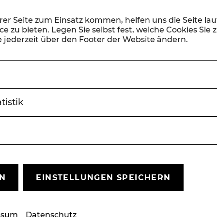
Do, 6. August
2026
19:30 Uhr
erer Seite zum Einsatz kommen, helfen uns die Seite la
e zu bieten. Legen Sie selbst fest, welche Cookies Sie 
 jederzeit über den Footer der Website ändern.
Der Vogelhändler
Operette von Carl Zeller
OPERETTE
SOMMERARENA
tistik
Sa, 8. August
2026
19:30 Uhr
Der Vogelhändler
EN
EINSTELLUNGEN SPEICHERN
Operette von Carl Zeller
OPERETTE
SOMMERARENA
ssum
Datenschutz