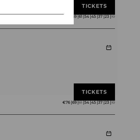
TICKETS
€
76
|
69
|
61
|
54
|
45
|
37
|
23
|
10
TICKETS
€
76
|
69
|
61
|
54
|
45
|
37
|
23
|
10