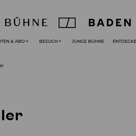
JUNGE BÜHNE
TEN & ABO
BESUCH
ENTDECK
er
ler