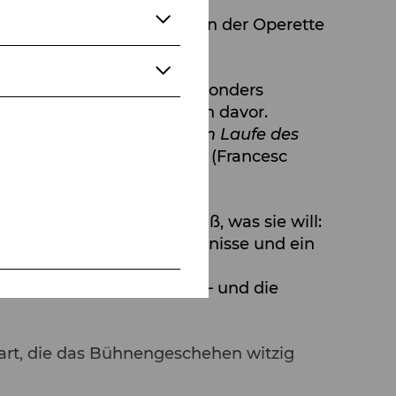
oluten Publikumslieblingen der Operette
phan Prattes auf eine besonders
 – und manchmal fast schon davor.
s Geschehen reagiert und im Laufe des
charmantes Augenzwinkern
.“ (Francesc
botin Christel genau weiß, was sie will:
tandesdünkel, Missverständnisse und ein
tnäckigsten Verwirrspiele – und die
wart, die das Bühnengeschehen witzig