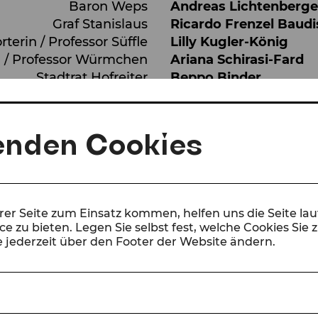
Baron Weps
Andreas Lichtenberge
Graf Stanislaus
Ricardo Frenzel Baud
terin / Professor Süffle
Lilly Kugler-König
n / Professor Würmchen
Ariana Schirasi-Fard
Stadtrat Hofreiter
Beppo Binder
mit
Orchester, Chor und 
enden Cookies
erer Seite zum Einsatz kommen, helfen uns die Seite la
e zu bieten. Legen Sie selbst fest, welche Cookies Sie 
 jederzeit über den Footer der Website ändern.
bara Spitzer nach einer Konzeptidee von Micha