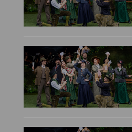
Kurier
„(Clemens Kerschbaumer) lieh dem Adam
liebeshungrige, ältliche Baronin Adelai
Auch Andreas Lichtenberger und Ricardo 
aber auch stimmlich.“
Die Presse
„(…) überzeugt Clemens Kerschbaumer in d
Post. Oliver Baier liefert als Baronin 
durchtriebenen Baron Weps sarkastische
Friedrich).“
Salzburger Nachrichten
„'Der Vogelhändler' erweist sich in Ba