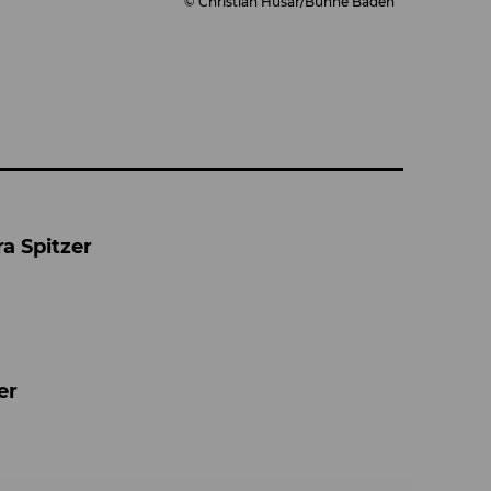
© Christian Husar/Bühne Baden
a Spitzer
er