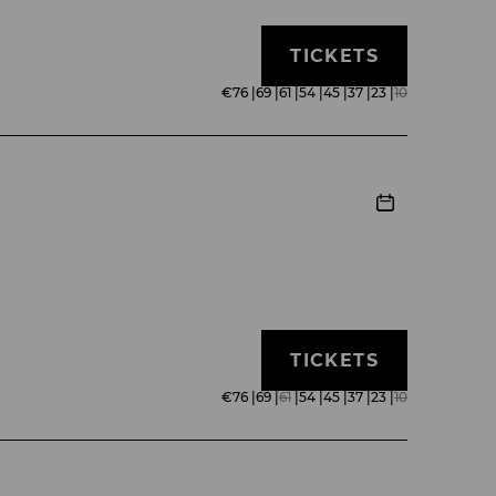
TICKETS
€
76
|
69
|
61
|
54
|
45
|
37
|
23
|
10
 (…) sehr ansprechend. Die
 Amüsement und gelungene Pointen (…)
af holten sich viele Lacher, gefielen
uch stimmlich sichere Christ[e]l von der
ichtenberger verleiht dem
chselnden Kostüme (Friederike
TICKETS
€
76
|
69
|
61
|
54
|
45
|
37
|
23
|
10
erz und Lebensfreude – ganz im Sinne