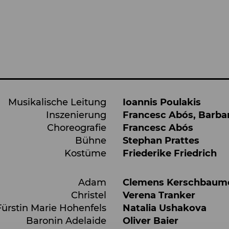
Musikalische Leitung
Ioannis Poulakis
Inszenierung
Francesc Abós
,
Barbar
Choreografie
Francesc Abós
Bühne
Stephan Prattes
Kostüme
Friederike Friedrich
Adam
Clemens Kerschbaum
Christel
Verena Tranker
Fürstin Marie Hohenfels
Natalia Ushakova
Baronin Adelaide
Oliver Baier