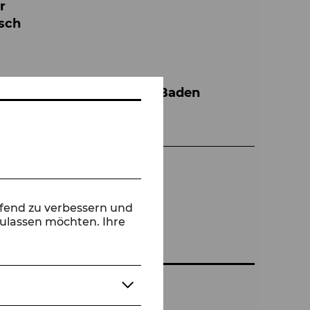
r
isch
Tanzensemble der Bühne Baden
ufend zu verbessern und
zulassen möchten. Ihre
el Lakner