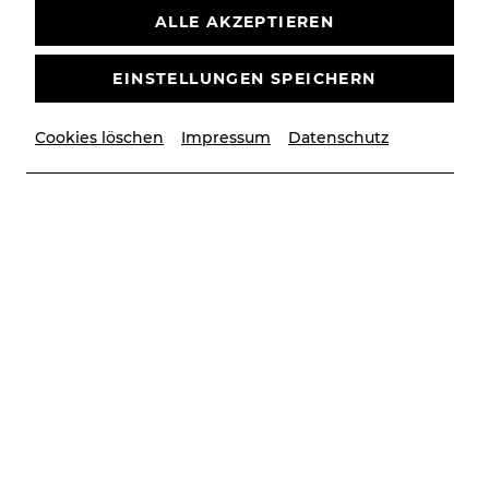
ALLE AKZEPTIEREN
EINSTELLUNGEN SPEICHERN
Kartenbüro
Cookies löschen
Impressum
Datenschutz
Telefon:
+43 2252 22522
E-MAIL SENDEN
Folgen Sie uns
Unsere Social-Media Kanäle
Newsletter
Keine Neuigkeiten verpassen
JETZT ANMELDEN