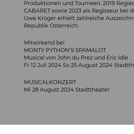
Produktionen und Tourneen. 2019 Regiede
CABARET sowie 2023 als Regisseur bei 
Uwe Kröger erhielt zahlreiche Auszeich
Republik Österreich.
Mitwirkend bei
MONTY PYTHON’S SPAMALOT
Musical von John du Prez und Eric Idle
Fr 12 Juli 2024 So 25 August 2024 Stadtt
MUSICALKONZERT
Mi 28 August 2024 Stadttheater