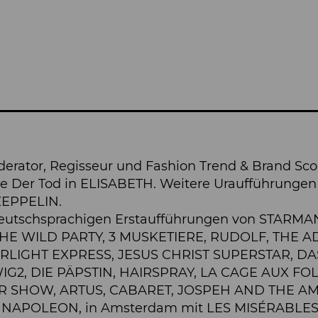
oderator, Regisseur und Fashion Trend & Brand Sc
lle Der Tod in ELISABETH. Weitere Uraufführung
ZEPPELIN.
n deutschsprachigen Erstaufführungen von STAR
 THE WILD PARTY, 3 MUSKETIERE, RUDOLF, THE 
en STARLIGHT EXPRESS, JESUS CHRIST SUPERSTAR
WIG2, DIE PÄPSTIN, HAIRSPRAY, LA CAGE AUX FO
 SHOW, ARTUS, CABARET, JOSPEH AND THE A
 NAPOLEON, in Amsterdam mit LES MISÉRABLES so