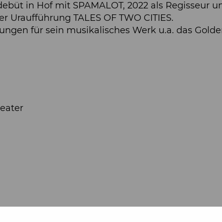
büt in Hof mit SPAMALOT, 2022 als Regisseur und 
der Uraufführung TALES OF TWO CITIES.
nungen für sein musikalisches Werk u.a. das Gold
heater