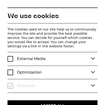
EN
We use cookies
Home
Magazine
A strong move
The cookies used on our site help us to continuously
improve the site and provide the best possible
Awards
service. You can decide for yourself which cookies
you would like to accept. You can change your
A strong move
settings via a link in the website footer.
Musical CHESS nominated for the Austrian Musical
Theatre Award
External Media
AWARDS
SEASON 24/25
Optimization
Required