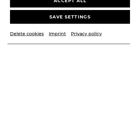
ACCEPT ALL
SAVE SETTINGS
Delete cookies
Imprint
Privacy policy
© Christian Husar
Grund zur Freude an der Bühne Baden: CHESS, die
Erfolgsproduktion aus dem Sommer 2025 (Regie:
Andreas Gergen), wurde in der Kategorie „Beste
Gesamtproduktion Musical“ für den
Österreichischen Musiktheaterpreis 2026
nominiert.
„Dieses Werk erzählt von politischen Spannungen,
ideologischen Fronten und den Menschen
dazwischen - Themen, die heute wieder eine große