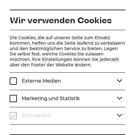
DE
Wir verwenden Cookies
Home
Spielplan
Kalender
The Sound of Music
Die Cookies, die auf unserer Seite zum Einsatz
kommen, helfen uns die Seite laufend zu verbessern
und den bestmöglichen Service zu bieten. Legen
Sie selbst fest, welche Cookies Sie zulassen
The Sound of Music
möchten. Ihre Einstellungen können Sie jederzeit
über den Footer der Website ändern.
Musical von Rodgers & Hammerstein II
Musik von Richard Rodgers
Externe Medien
Songtexte von Oscar Hammerstein II
Buch von Howard Lindsey und Russel Crouse
Nach der Vorlage „Die Trapp-Familie“ von Maria Augusta
Marketing und Statistik
Trapp
Deutsche Fassung von Heiko Wohlgemuth und Kevin
Schroeder
Erforderlich
Wiederaufnahme
Fr, 3. Juli
2026
19:30 Uhr