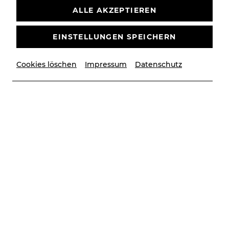
ALLE AKZEPTIEREN
MUSICAL
STADTTHEATER
EINSTELLUNGEN SPEICHERN
Vergangene Veranstaltung
Cookies löschen
Impressum
Datenschutz
© Christian Husar