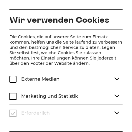
DE
Wir verwenden Cookies
Home
Online Magazin
Ein starker Zug
Die Cookies, die auf unserer Seite zum Einsatz
kommen, helfen uns die Seite laufend zu verbessern
Auszeichnungen
und den bestmöglichen Service zu bieten. Legen
Sie selbst fest, welche Cookies Sie zulassen
Ein starker Zug
möchten. Ihre Einstellungen können Sie jederzeit
über den Footer der Website ändern.
Musical CHESS für den Österreichischen
Musiktheaterpreis nominiert
Externe Medien
AUSZEICHNUNGEN
SPIELZEIT 24/25
Marketing und Statistik
Erforderlich