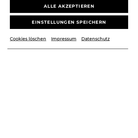
ALLE AKZEPTIEREN
EINSTELLUNGEN SPEICHERN
Cookies löschen
Impressum
Datenschutz
© Christian Husar
Grund zur Freude an der Bühne Baden: CHESS, die
Erfolgsproduktion aus dem Sommer 2025 (Regie:
Andreas Gergen), wurde in der Kategorie „Beste
Gesamtproduktion Musical“ für den
Österreichischen Musiktheaterpreis 2026
nominiert.
„Dieses Werk erzählt von politischen Spannungen,
ideologischen Fronten und den Menschen
dazwischen - Themen, die heute wieder eine große