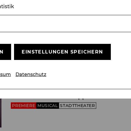
R VETTER AUS DINGSDA, MADAME POMPADOUR, DIE 
tistik
2 ist er als Jack Favell in REBECCA im Raimun
EN
EINSTELLUNGEN SPEICHERN
Fr, 13. November
2026
19:30 Uhr
ssum
Datenschutz
The Addams Family
Musical von Andrew Lippa
PREMIERE
MUSICAL
STADTTHEATER