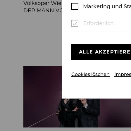
Volksoper Wien engagiert u.a. in DE
Marketing und Sta
DER MANN VON LA MANCHA. Ab Herbst 202
Erforderlich
ALLE AKZEPTIER
Cookies löschen
Impre