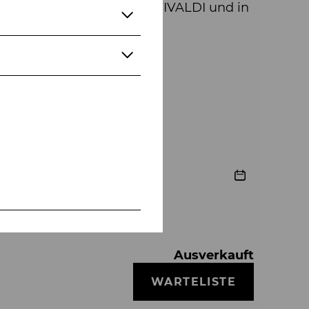
SPINNEN, DIE ROMER!, VIVALDI und in
d Theater zu sehen.
Ausverkauft
WARTELISTE