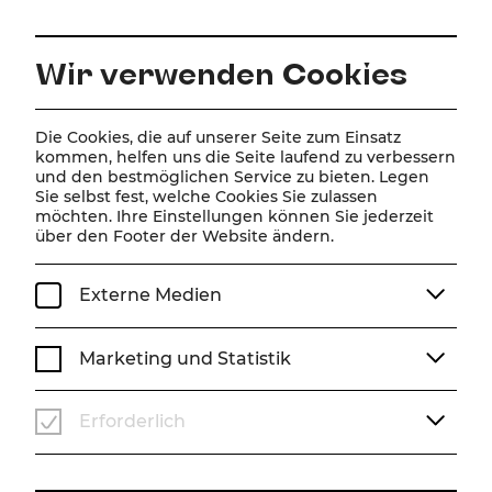
DE
Wir verwenden Cookies
Home
Spielplan
Kalender
Frau Luna
Die Cookies, die auf unserer Seite zum Einsatz
kommen, helfen uns die Seite laufend zu verbessern
und den bestmöglichen Service zu bieten. Legen
Sie selbst fest, welche Cookies Sie zulassen
Frau Luna
möchten. Ihre Einstellungen können Sie jederzeit
über den Footer der Website ändern.
Operette von Paul Lincke
Operette in zwei Akten von Heinz Bolten-Baeckers
Externe Medien
Musik von Paul Lincke
Musikalische Bearbeitung nach historischem Vorbild von
Henning Hagedorn, Matthias Grimminger und Christoph
Marketing und Statistik
Huber
Buchfassung von Christian Struppeck
Erforderlich
Sa, 25. April
2026
15:00 Uhr
OPERETTE
ABO J
STADTTHEATER