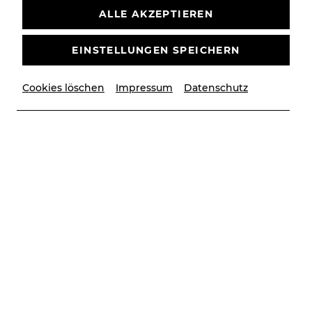
Vergangene Veranstaltung
ALLE AKZEPTIEREN
EINSTELLUNGEN SPEICHERN
Cookies löschen
Impressum
Datenschutz
© Lalo Jodlbauer | YAY creative
Besetzung