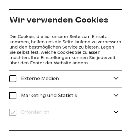
DE
Wir verwenden Cookies
Home
Spielplan
Kalender
Kiss me, Kate
Die Cookies, die auf unserer Seite zum Einsatz
kommen, helfen uns die Seite laufend zu verbessern
und den bestmöglichen Service zu bieten. Legen
Sie selbst fest, welche Cookies Sie zulassen
Kiss me, Kate
möchten. Ihre Einstellungen können Sie jederzeit
über den Footer der Website ändern.
Musical von Cole Porter
Sa, 19. Oktober
2024
19:30 Uhr
Externe Medien
PREMIERE
MUSICAL
ABO A
ABO A
STADTTHEATER
Marketing und Statistik
Vergangene Veranstaltung
Erforderlich