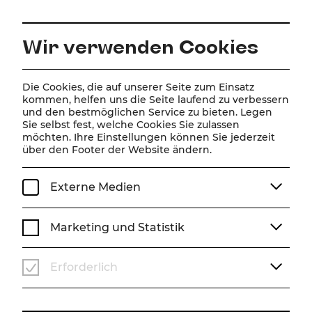
DE
Wir verwenden Cookies
Home
Spielplan
Kalender
Chess
Die Cookies, die auf unserer Seite zum Einsatz
kommen, helfen uns die Seite laufend zu verbessern
und den bestmöglichen Service zu bieten. Legen
Sie selbst fest, welche Cookies Sie zulassen
Chess
möchten. Ihre Einstellungen können Sie jederzeit
über den Footer der Website ändern.
Musical von Benny Andersson, Tim Rice und Björn
Ulvaeus
Externe Medien
By Arrangement with Three Knights Limited, The
Shubert Organisation Inc, Robert Fox Limited
CHESS
Marketing und Statistik
The Musical
BENNY ANDERSSON, TIM RICE, BJÖRN ULVAEUS
Original Orchestrations and Arrangements by
Erforderlich
Anders Eljas
Deutsche Fassung von Kevin Schroeder
Badener Erstaufführung
Die Aufführung erfolgt durch besondere Vereinbarung