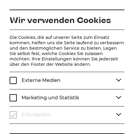
DE
Wir verwenden Cookies
Home
Spielplan
Kalender
Disney Arielle, die Meerjungfrau
Die Cookies, die auf unserer Seite zum Einsatz
kommen, helfen uns die Seite laufend zu verbessern
und den bestmöglichen Service zu bieten. Legen
Sie selbst fest, welche Cookies Sie zulassen
Disney Arielle, die
möchten. Ihre Einstellungen können Sie jederzeit
über den Footer der Website ändern.
Meerjungfrau
Einführungsgespräch
Externe Medien
Musik von Alan Menken
Liedtexte von Howard Ashman & Glenn Slater
Marketing und Statistik
Buch von Doug Wright
Deutsch von Nina Schneider
Zusätzliche deutsche Songtexte von Frank Lenart
Erforderlich
Nach dem Märchen von Hans Christian Andersen und
dem gleichnamigen Disney-Film
Produzent: Howard Ashman & John Musker
Drehbuch und Regie: John Musker & Ron Clements