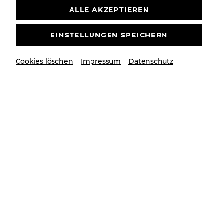
Originalproduktion: Disney Theatrical Group
ALLE AKZEPTIEREN
So, 4. Oktober
2026
10:30 Uhr
EINSTELLUNGEN SPEICHERN
SPECIAL
STADTTHEATER
Cookies löschen
Impressum
Datenschutz
TICKETS
€
19