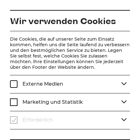
DE
Wir verwenden Cookies
Home
Spielplan
Kalender
Disney Arielle, die Meerjungfrau
Die Cookies, die auf unserer Seite zum Einsatz
kommen, helfen uns die Seite laufend zu verbessern
und den bestmöglichen Service zu bieten. Legen
Sie selbst fest, welche Cookies Sie zulassen
Disney Arielle, die
möchten. Ihre Einstellungen können Sie jederzeit
über den Footer der Website ändern.
Meerjungfrau
Musical von Alan Menken (Musik), Howard Ashman
Externe Medien
& Glenn Slater (Liedtexte), Doug Wright (Buch)
Musik von Alan Menken
Marketing und Statistik
Liedtexte von Howard Ashman & Glenn Slater
Buch von Doug Wright
Deutsch von Nina Schneider
Erforderlich
Zusätzliche deutsche Songtexte von Frank Lenart
Nach dem Märchen von Hans Christian Andersen und
dem gleichnamigen Disney-Film
Produzent: Howard Ashman & John Musker