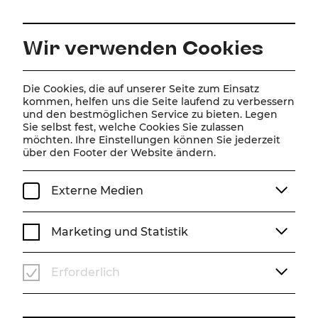
DE
Wir verwenden Cookies
Home
Spielplan
Kalender
Disney Arielle, die Meerjungfrau
Die Cookies, die auf unserer Seite zum Einsatz
kommen, helfen uns die Seite laufend zu verbessern
und den bestmöglichen Service zu bieten. Legen
Sie selbst fest, welche Cookies Sie zulassen
Disney Arielle, die
möchten. Ihre Einstellungen können Sie jederzeit
über den Footer der Website ändern.
Meerjungfrau
Musical von Alan Menken (Musik), Howard Ashman
Externe Medien
& Glenn Slater (Liedtexte), Doug Wright (Buch)
Musik von Alan Menken
Marketing und Statistik
Liedtexte von Howard Ashman & Glenn Slater
Buch von Doug Wright
Deutsch von Nina Schneider
Erforderlich
Zusätzliche deutsche Songtexte von Frank Lenart
Nach dem Märchen von Hans Christian Andersen und
dem gleichnamigen Disney-Film
Produzent: Howard Ashman & John Musker