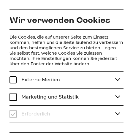
DE
Wir verwenden Cookies
Home
Spielplan
Kalender
Disney Arielle, die Meerjungfrau
Die Cookies, die auf unserer Seite zum Einsatz
kommen, helfen uns die Seite laufend zu verbessern
und den bestmöglichen Service zu bieten. Legen
Sie selbst fest, welche Cookies Sie zulassen
Disney Arielle, die
möchten. Ihre Einstellungen können Sie jederzeit
über den Footer der Website ändern.
Meerjungfrau
Musical von Alan Menken (Musik), Howard Ashman
Externe Medien
& Glenn Slater (Liedtexte), Doug Wright (Buch)
Musik von Alan Menken
Marketing und Statistik
Liedtexte von Howard Ashman & Glenn Slater
Buch von Doug Wright
Deutsch von Nina Schneider
Erforderlich
Zusätzliche deutsche Songtexte von Frank Lenart
Nach dem Märchen von Hans Christian Andersen und
dem gleichnamigen Disney-Film
Produzent: Howard Ashman & John Musker