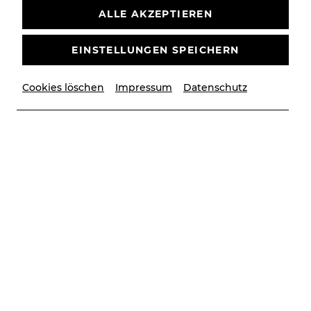
Drehbuch und Regie: John Musker & Ron Clements
ALLE AKZEPTIEREN
Originalproduktion: Disney Theatrical Group
Mi, 18. November
2026
19:30 Uhr
EINSTELLUNGEN SPEICHERN
MUSICAL
STADTTHEATER
Cookies löschen
Impressum
Datenschutz
TICKETS
€
76
|
69
|
61
|
54
|
45
|
37
|
23
|
10