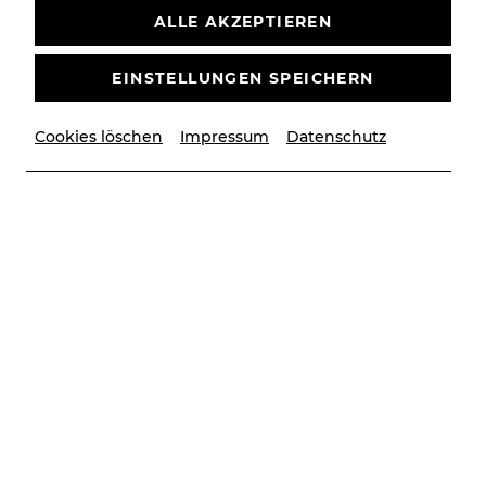
ALLE AKZEPTIEREN
EINSTELLUNGEN SPEICHERN
Cookies löschen
Impressum
Datenschutz
© Christian Husar/Bühne Baden
Video
The Sound of Music Trailer
VIDEO
THE SOUND OF MUSIC
SPIELZEIT 25/26