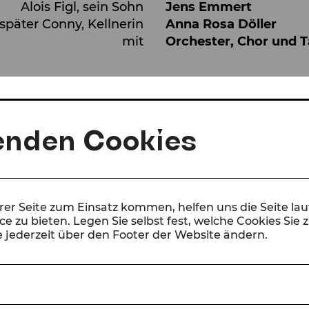
Alois Figl, sein Sohn
Jens Emmert
päter Conny, Kellnerin
Anna Rosa Döller
mit
Orchester, Chor und 
enden Cookies
erer Seite zum Einsatz kommen, helfen uns die Seite la
e zu bieten. Legen Sie selbst fest, welche Cookies Sie 
 jederzeit über den Footer der Website ändern.
schen Kaffeeduft, Alltagsgeschichten und Klavierk
rade aus dem Gleichgewicht gerät.
S CAFÉ IRGENDWO erzählt Peter Lund die bewege