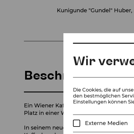
Kunigunde "Gundel" Huber, s
Wir verw
Beschreibung
Die Cookies, die auf uns
den bestmöglichen Servic
Einstellungen können Sie
Ein Wiener Kaffeehaus im Jahr 1938: Zwi
Platz in einer Welt zu bewahren, die ge
Externe Medien
In seinem neuen Singspiel EIN KLEINE