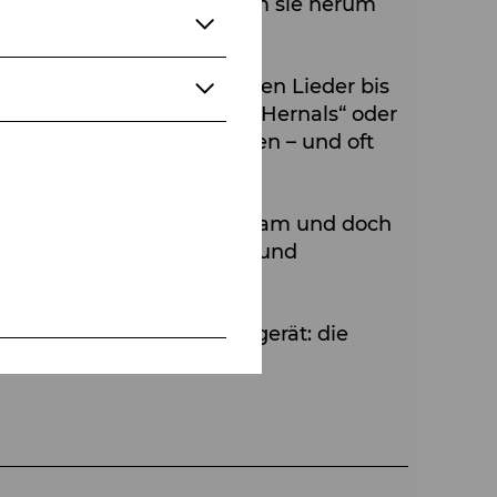
ück zu bewahren, während um sie herum
en und Komponisten, dessen Lieder bis
„In einem kleinen Café in Hernals“ oder
menschlicher Wärme erzählen – und oft
dien neu – liebevoll behutsam und doch
abend, der Vergangenheit und
lles andere ins Wanken gerät: die