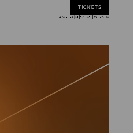
TICKETS
€
76
|
69
|
61
|
54
|
45
|
37
|
23
|
10