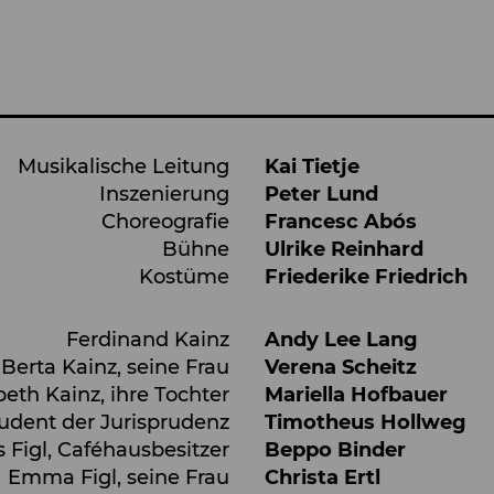
Musikalische Leitung
Kai Tietje
Inszenierung
Peter Lund
Choreografie
Francesc Abós
Bühne
Ulrike Reinhard
Kostüme
Friederike Friedrich
Ferdinand Kainz
Andy Lee Lang
Berta Kainz, seine Frau
Verena Scheitz
beth Kainz, ihre Tochter
Mariella Hofbauer
tudent der Jurisprudenz
Timotheus Hollweg
s Figl, Caféhausbesitzer
Beppo Binder
Emma Figl, seine Frau
Christa Ertl