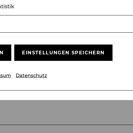
 einer Familie, die versucht, ihr alltägliches Gl
tistik
, dem legendären Wiener Kabarettisten, Pianist
Mit Chansons wie „Schön ist so ein Ringelspiel“, 
itlose Melodien, die von Lebensfreude, Witz und 
aus den Fugen gerät.
EN
EINSTELLUNGEN SPEICHERN
ai Tietje erklingen Leopoldis unsterbliche Melo
 Libretto von Peter Lund zu einem Musiktheater
rend, lebendig und zutiefst menschlich.
ssum
Datenschutz
Musiktheaterstück über das, was bleibt, wenn a