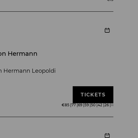
 von Hermann
on Hermann Leopoldi
TICKETS
€
85
|
77
|
69
|
59
|
50
|
42
|
26
|
11