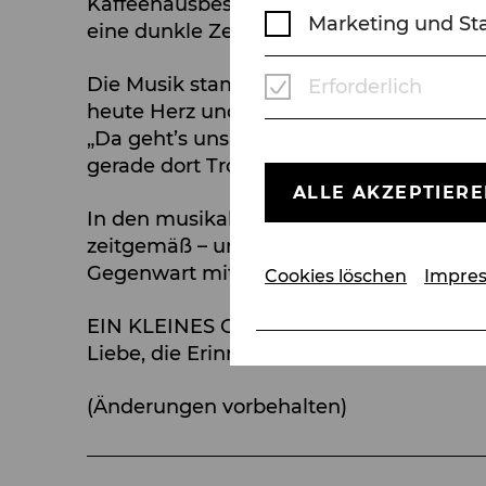
Kaffeehausbesitzers und seiner Familie –
Marketing und Sta
eine dunkle Zeit beginnt.
Die Musik stammt von Hermann Leopoldi
Erforderlich
heute Herz und Humor Wiens verkörpern. 
„Da geht’s uns gut“ schrieb Leopoldi ze
gerade dort Trost spenden, wo die Welt 
ALLE AKZEPTIER
In den musikalischen Arrangements von K
zeitgemäß – und verbinden sich mit dem
Gegenwart miteinander verknüpft: berüh
Cookies löschen
Impre
EIN KLEINES CAFÉ IRGENDWO – ein neues 
Liebe, die Erinnerung und die Musik.
(Änderungen vorbehalten)