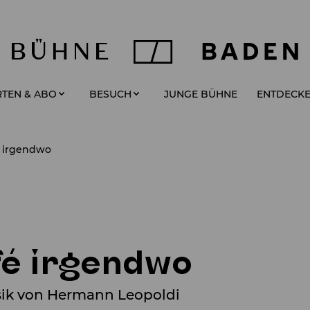
JUNGE BÜHNE
TEN & ABO
BESUCH
ENTDECK
é irgendwo
fé irgendwo
usik von Hermann Leopoldi