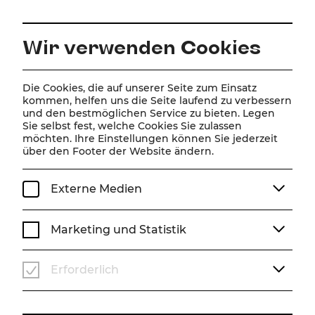
DE
Wir verwenden Cookies
Home
Spielplan
Kalender
Ein kleines Café irgendwo
Die Cookies, die auf unserer Seite zum Einsatz
kommen, helfen uns die Seite laufend zu verbessern
und den bestmöglichen Service zu bieten. Legen
Sie selbst fest, welche Cookies Sie zulassen
Ein kleines Café
möchten. Ihre Einstellungen können Sie jederzeit
über den Footer der Website ändern.
irgendwo
musikalisches Singspiel mit der Musik von
Externe Medien
Hermann Leopoldi
Ein musikalisches Singspiel mit der Musik von Hermann
Marketing und Statistik
Leopoldi
Text von Peter Lund
Musikalische Arrangements von Kai Tietje
Erforderlich
Do, 1. April
2027
19:30 Uhr
OPERETTE
STADTTHEATER