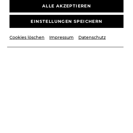
ALLE AKZEPTIEREN
TICKETS
€
76
|
69
|
61
|
54
|
45
|
37
|
23
|
10
EINSTELLUNGEN SPEICHERN
Cookies löschen
Impressum
Datenschutz
© Lalo Jodlbauer/YAY creative