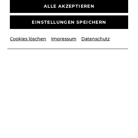
Drehbuch und Regie: John Musker & Ron Clements
ALLE AKZEPTIEREN
Originalproduktion: Disney Theatrical Group
Fr, 9. Oktober
2026
19:30 Uhr
EINSTELLUNGEN SPEICHERN
PREMIERE
MUSICAL
STADTTHEATER
Cookies löschen
Impressum
Datenschutz
Ausverkauft
WARTELISTE