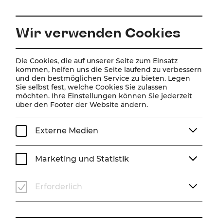
DE
Wir verwenden Cookies
Home
Spielplan
Kalender
Disney Arielle, die Meerjungfrau
Die Cookies, die auf unserer Seite zum Einsatz
kommen, helfen uns die Seite laufend zu verbessern
und den bestmöglichen Service zu bieten. Legen
Sie selbst fest, welche Cookies Sie zulassen
Disney Arielle, die
möchten. Ihre Einstellungen können Sie jederzeit
über den Footer der Website ändern.
Meerjungfrau
Musical von Alan Menken (Musik), Howard Ashman
Externe Medien
& Glenn Slater (Liedtexte), Doug Wright (Buch)
Musik von Alan Menken
Marketing und Statistik
Liedtexte von Howard Ashman & Glenn Slater
Buch von Doug Wright
Deutsch von Nina Schneider
Erforderlich
Zusätzliche deutsche Songtexte von Frank Lenart
Nach dem Märchen von Hans Christian Andersen und
dem gleichnamigen Disney-Film
Produzent: Howard Ashman & John Musker