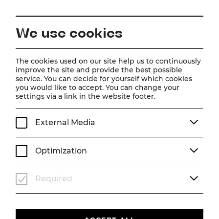
EN
We use cookies
Home
Schedule
Calendar
Disney Arielle, die Meerjungfrau
The cookies used on our site help us to continuously
improve the site and provide the best possible
service. You can decide for yourself which cookies
you would like to accept. You can change your
Disney Arielle, die
settings via a link in the website footer.
Meerjungfrau
External Media
Musical von Alan Menken (Musik), Howard Ashman
& Glenn Slater (Liedtexte), Doug Wright (Buch)
Optimization
Musik von Alan Menken
Liedtexte von Howard Ashman & Glenn Slater
Buch von Doug Wright
Required
Deutsch von Nina Schneider
Zusätzliche deutsche Songtexte von Frank Lenart
Nach dem Märchen von Hans Christian Andersen und
dem gleichnamigen Disney-Film
Produzent: Howard Ashman & John Musker