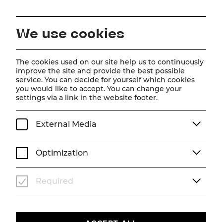
EN
We use cookies
Home
Schedule
Calendar
Disney Arielle, die Meerjungfrau
The cookies used on our site help us to continuously
improve the site and provide the best possible
service. You can decide for yourself which cookies
you would like to accept. You can change your
Disney Arielle, die
settings via a link in the website footer.
Meerjungfrau
External Media
Musical von Alan Menken (Musik), Howard Ashman
& Glenn Slater (Liedtexte), Doug Wright (Buch)
Optimization
Musik von Alan Menken
Liedtexte von Howard Ashman & Glenn Slater
Buch von Doug Wright
Required
Deutsch von Nina Schneider
Zusätzliche deutsche Songtexte von Frank Lenart
Nach dem Märchen von Hans Christian Andersen und
dem gleichnamigen Disney-Film
Produzent: Howard Ashman & John Musker