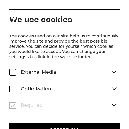
EN
We use cookies
Home
Schedule
Calendar
Disney Arielle, die Meerjungfrau
The cookies used on our site help us to continuously
improve the site and provide the best possible
service. You can decide for yourself which cookies
you would like to accept. You can change your
Disney Arielle, die
settings via a link in the website footer.
Meerjungfrau
External Media
Musical von Alan Menken (Musik), Howard Ashman
& Glenn Slater (Liedtexte), Doug Wright (Buch)
Optimization
Musik von Alan Menken
Liedtexte von Howard Ashman & Glenn Slater
Buch von Doug Wright
Required
Deutsch von Nina Schneider
Zusätzliche deutsche Songtexte von Frank Lenart
Nach dem Märchen von Hans Christian Andersen und
dem gleichnamigen Disney-Film
Produzent: Howard Ashman & John Musker