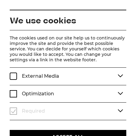
EN
We use cookies
Home
Schedule
Calendar
Disney Arielle, die Meerjungfrau
The cookies used on our site help us to continuously
improve the site and provide the best possible
service. You can decide for yourself which cookies
you would like to accept. You can change your
Disney Arielle, die
settings via a link in the website footer.
Meerjungfrau
External Media
Musical von Alan Menken (Musik), Howard Ashman
& Glenn Slater (Liedtexte), Doug Wright (Buch)
Optimization
Musik von Alan Menken
Liedtexte von Howard Ashman & Glenn Slater
Buch von Doug Wright
Required
Deutsch von Nina Schneider
Zusätzliche deutsche Songtexte von Frank Lenart
Nach dem Märchen von Hans Christian Andersen und
dem gleichnamigen Disney-Film
Produzent: Howard Ashman & John Musker